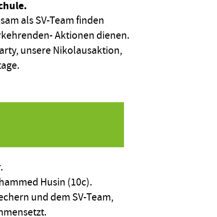
chule.
nsam als SV-Team finden
derkehrenden- Aktionen dienen.
rty, unsere Nikolausaktion,
tage.
.
Mohammed Husin (10c).
rechern und dem SV-Team,
ammensetzt.