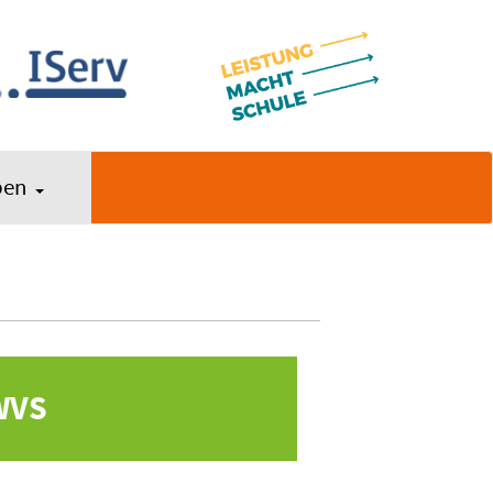
ben
WVS