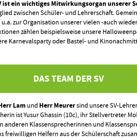
V ist ein wichtiges Mitwirkungsorgan unserer S
eglied zwischen Schüler- und Lehrerschaft. Gemei
e u.a. zur Organisation unserer vielen -auch wie
ionen zählen beispielsweise unsere Halloweenpa
re Karnevalsparty oder Bastel- und Kinonachmit
DAS TEAM DER SV
Herr Lam
Herr Meurer
und
sind unsere SV-Lehrer
erin ist Yusur Ghassin (10c), ihr Stellvertreter 
von anderen Klassensprecherinnen und Klassensp
us freiwilligen Helfern aus der Schülerschaft zus