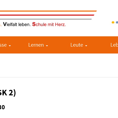
sse
Lernen
Leute
Le
SK 2)
30