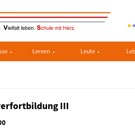
sse
Lernen
Leute
Le
erfortbildung III
00